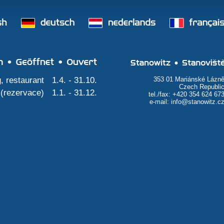
• Open • Geöffnet • Ouvert
Stanowitz • Stanovišt
 restaurant
1.4. - 31.10.
353 01 Mariánské Lázn
Czech Republi
(
rezervace
)
1.1. - 31.12.
tel./fax: +420 354 624 67
e-mail:
info@stanowitz.c