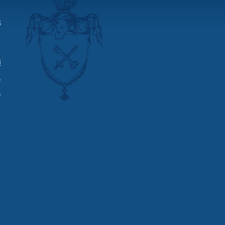
ě
ě
c
3
z